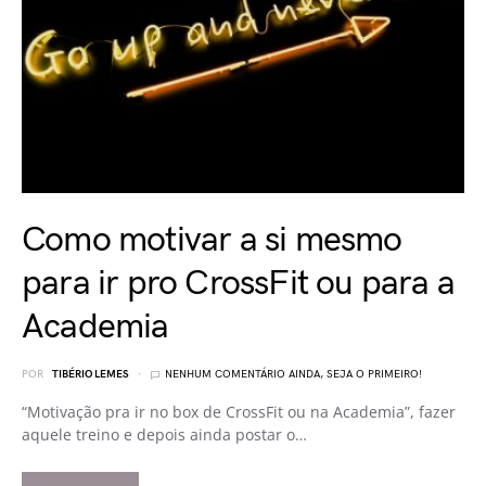
Como motivar a si mesmo
para ir pro CrossFit ou para a
Academia
POR
TIBÉRIO LEMES
NENHUM COMENTÁRIO AINDA, SEJA O PRIMEIRO!
“Motivação pra ir no box de CrossFit ou na Academia”, fazer
aquele treino e depois ainda postar o…