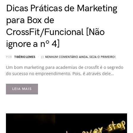
Dicas Práticas de Marketing
para Box de
CrossFit/Funcional [Não
ignore a nº 4]
POR
TIBÉRIO LEMES
NENHUM COMENTÁRIO AINDA, SEJA O PRIMEIRO!
Um bom marketing para academias de crossfit é o segredo
do sucesso no empreendimento. Pois, é através dele…
LEIA MAIS