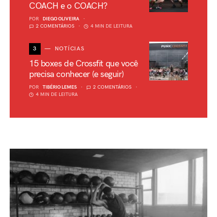
COACH e o COACH?
POR
DIEGO OLIVEIRA
2 COMENTÁRIOS
4 MIN DE LEITURA
3
NOTÍCIAS
15 boxes de Crossfit que você
precisa conhecer (e seguir)
POR
TIBÉRIO LEMES
2 COMENTÁRIOS
4 MIN DE LEITURA