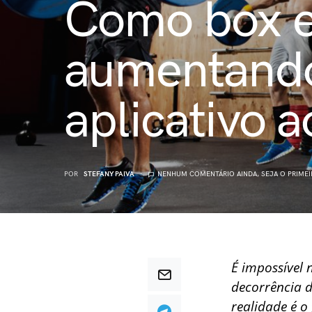
Como box e
aumentando 
aplicativo 
POR
STEFANY PAIVA
NENHUM COMENTÁRIO AINDA, SEJA O PRIMEI
É impossível
decorrência 
realidade é o