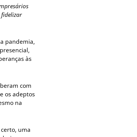
Empresários
fidelizar
la pandemia,
presencial,
peranças às
ceberam com
re os adeptos
mesmo na
 certo, uma