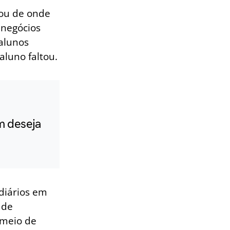
 ou de onde
 negócios
alunos
aluno faltou.
m deseja
diários em
 de
 meio de