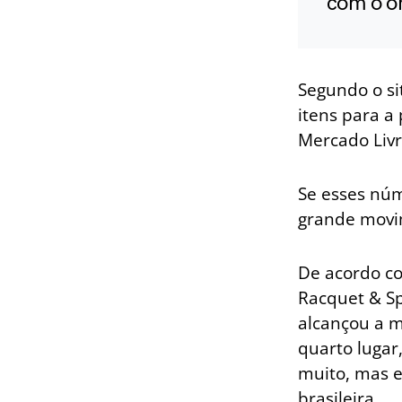
com o on
Segundo o si
itens para a
Mercado Liv
Se esses núm
grande movi
De acordo co
Racquet & Sp
alcançou a m
quarto lugar
muito, mas 
brasileira.