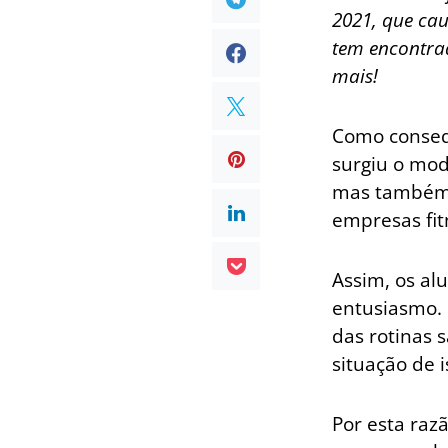
2021, que cau
tem encontrad
mais!
Como conseq
surgiu o mod
mas também n
empresas fit
Assim, os al
entusiasmo. 
das rotinas 
situação de 
Por esta raz