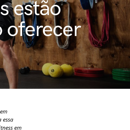
s estão
 oferecer
 em
a essa
itness em