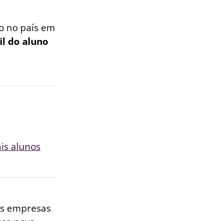
o no país em
l do aluno
ais alunos
as empresas