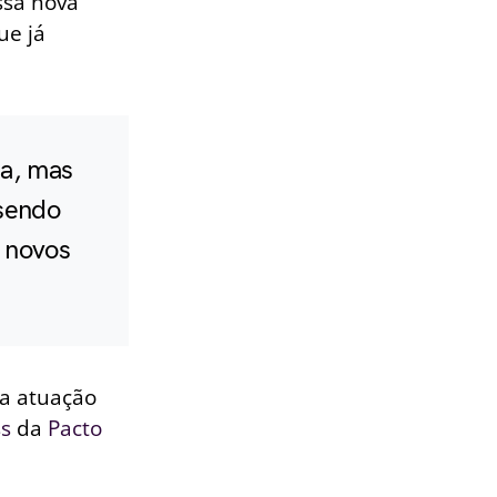
ssa nova
ue já
a, mas
sendo
e novos
a atuação
ss
da
Pacto