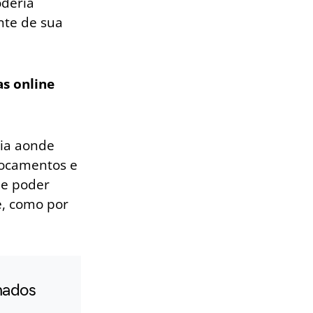
oderia
nte de sua
s online
mia aonde
slocamentos e
de poder
e, como por
mados