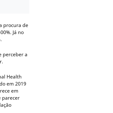
 a procura de
500%. Já no
.
e perceber a
r.
nal Health
ado em 2019
parece em
e parecer
lação