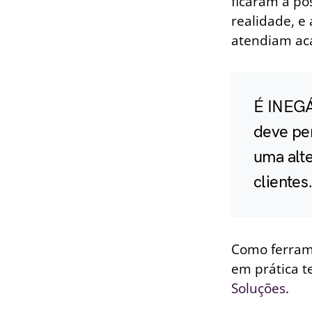
ficaram a po
realidade, e
atendiam aca
É INEGÁ
deve pe
uma alte
clientes
Como ferram
em prática 
Soluções
.