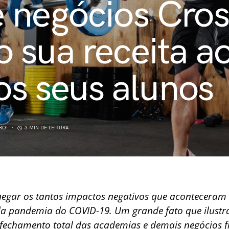
 negócios Cros
sua receita ao
aos seus alunos
RO!
3 MIN DE LEITURA
 negar os tantos impactos negativos que aconteceram
da pandemia do COVID-19.
Um grande fato que ilustr
 fechamento total das academias e demais negócios f