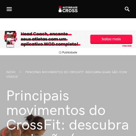
ⓘ Publicidade
INÍCIO
PRINCIPAIS MOVIMENTOS DO CROSSFIT: DESCUBRA QUAIS SÃO (COM
VÍDEOS)
Principais
movimentos do
CrossFit: descubra