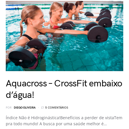
Aquacross – CrossFit embaixo
d’água!
POR
DIEGO OLIVEIRA
5 COMENTÁRIOS
Índice Não é Hidroginástica!Benefícios a perder de vistaTem
pra todo mundo! A busca por uma saúde melhor é…