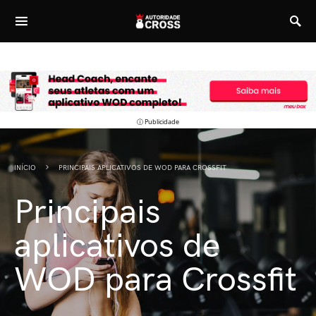
ⓘ Publicidade
INÍCIO
PRINCIPAIS APLICATIVOS DE WOD PARA CROSSFIT
Principais
aplicativos de
WOD para Crossfit