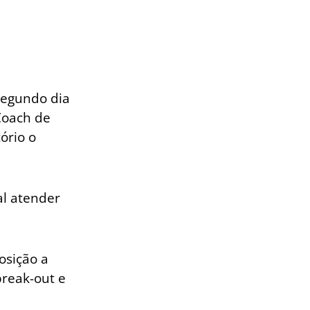
segundo dia
Coach de
ório o
al atender
osição a
break-out e