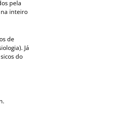
dos pela
na inteiro
os de
ologia). Já
sicos do
n.