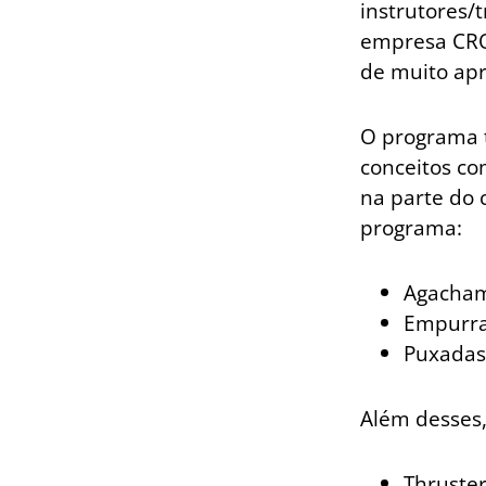
instrutores/
empresa CROS
de muito ap
O programa t
conceitos com
na parte do 
programa:
Agachame
Empurrad
Puxadas:
Além desses,
Thruster