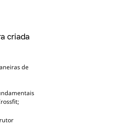
ra criada
aneiras de
fundamentais
ossfit;
rutor