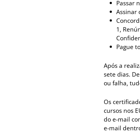
Passar n
Assinar 
Concorda
1, Renún
Confiden
Pague to
Após a realiz
sete dias. D
ou falha, tu
Os certifica
cursos nos E
do e-mail co
e-mail dentr