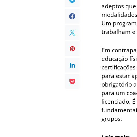
adeptos que
modalidades 
Um programa 
trabalham e 
Em contrapar
educação físi
certificaçõe
para estar ap
obrigatório a
para um coac
licenciado. 
fundamentai
grupos.
Leia mais: