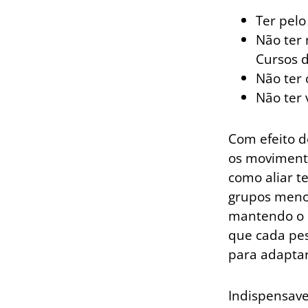
Ter pel
Não ter 
Cursos d
Não ter 
Não ter
Com efeito de
os movimento
como aliar te
grupos meno
mantendo o p
que cada pes
para adaptar
Indispensave