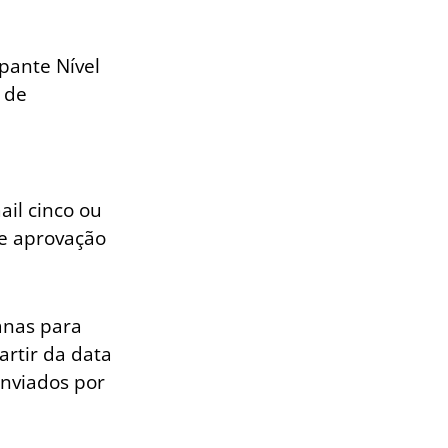
ipante Nível
 de
ail cinco ou
de aprovação
anas para
artir da data
enviados por