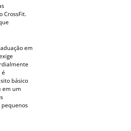
as
 CrossFit.
 que
 graduação em
 exige
ordialmente
 é
sito básico
ou em um
os
m pequenos