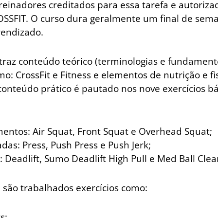
treinadores creditados para essa tarefa e autoriza
SFIT. O curso dura geralmente um final de sema
rendizado.
raz conteúdo teórico (terminologias e fundament
o: CrossFit e Fitness e elementos de nutrição e fisi
conteúdo prático é pautado nos nove exercícios bá
ntos: Air Squat, Front Squat e Overhead Squat;
as: Press, Push Press e Push Jerk;
 Deadlift, Sumo Deadlift High Pull e Med Ball Clea
 são trabalhados exercícios como:
s;