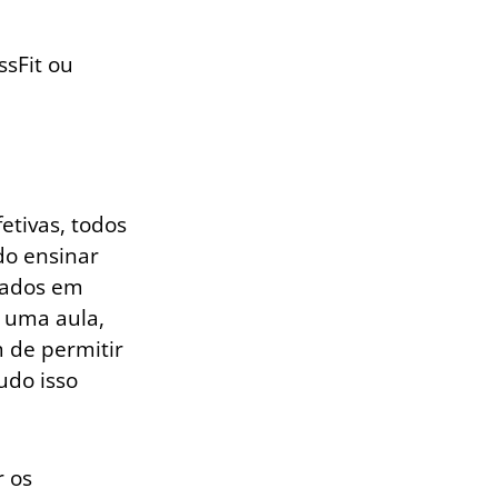
ssFit ou
etivas, todos
do ensinar
izados em
 uma aula,
 de permitir
udo isso
r os