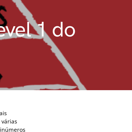
evel 1 do
ais
 várias
 inúmeros