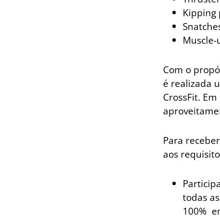
Kipping 
Snatche
Muscle-
Com o propós
é realizada 
CrossFit. Em
aproveitamen
Para receber 
aos requisito
Particip
todas as
100% em