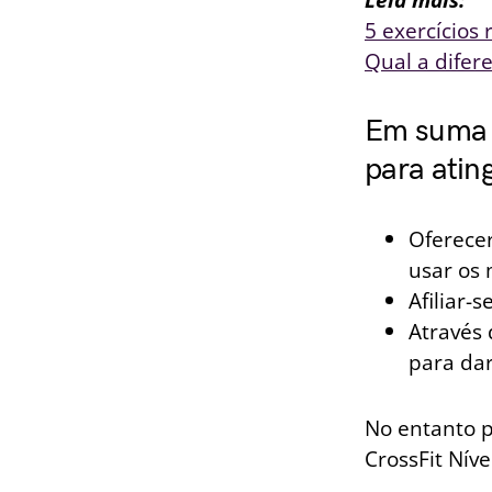
5 exercícios
Qual a difer
Em suma a
para ating
Oferece
usar os 
Afiliar-
Através 
para dar
No entanto p
CrossFit Níve