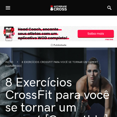
ⓘ Publicidade
INÍCIO
8 EXERCÍCIOS CROSSFIT PARA VOCÊ SE TORNAR UM EXPERT
[GARANTIDO]
8 Exercícios
CrossFit para você
se tornar um