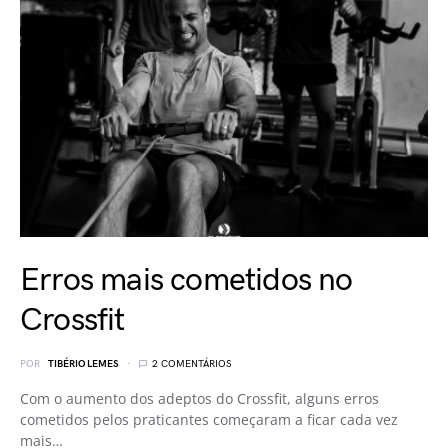
Erros mais cometidos no
Crossfit
POR
TIBÉRIO LEMES
2 COMENTÁRIOS
Com o aumento dos adeptos do Crossfit, alguns erros
cometidos pelos praticantes começaram a ficar cada vez
mais…