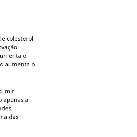
de colesterol
ovação
aumenta o
ovo aumenta o
sumir
do apenas a
ndes
uma das