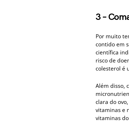
3 – Coma
Por muito te
contido em 
científica i
risco de doe
colesterol é
Além disso, 
micronutrien
clara do ovo
vitaminas e 
vitaminas do