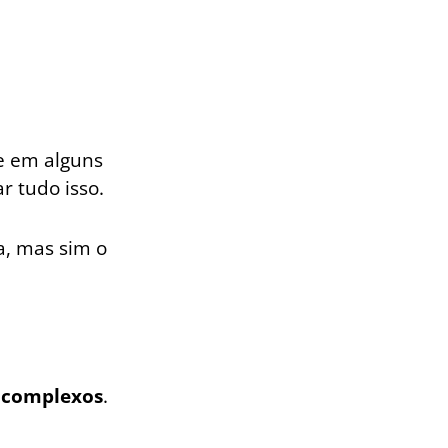
 e em alguns
r tudo isso.
a, mas sim o
e
complexos
.