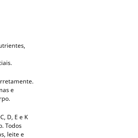
trientes,
iais.
orretamente.
mas e
rpo.
C, D, E e K
o. Todos
, leite e