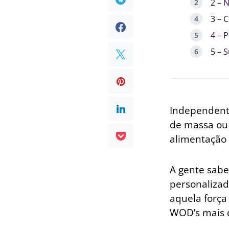
2 – 
3 – 
4 – 
5 – 
Independente
de massa ou
alimentação 
A gente sab
personalizada
aquela força
WOD’s mais d