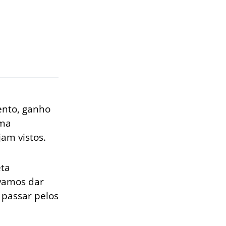
ento, ganho
uma
am vistos.
eta
 vamos dar
 passar pelos