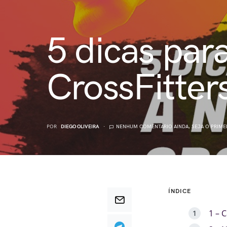
5 dicas para
CrossFitter
POR
DIEGO OLIVEIRA
NENHUM COMENTÁRIO AINDA, SEJA O PRIME
ÍNDICE
1 – 