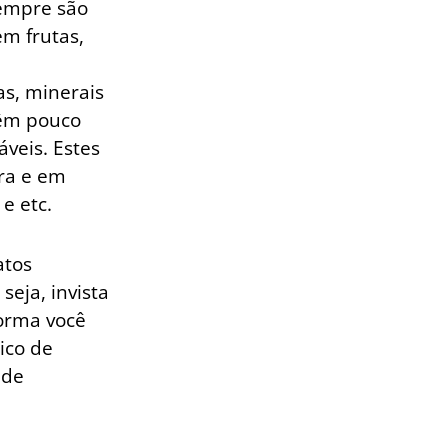
sempre são
m frutas,
as, minerais
têm pouco
veis. Estes
ra e em
e etc.
atos
eja, invista
orma você
ico de
 de