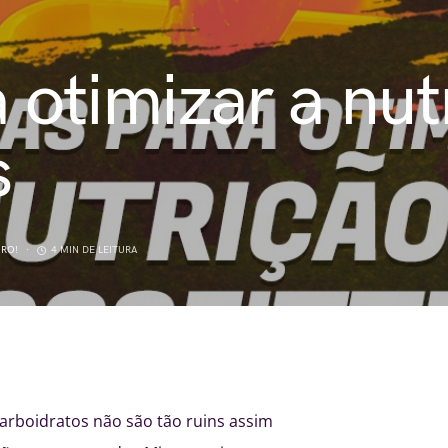
 otimizar a nut
s
IRO!
4 MIN DE LEITURA
Carboidratos não são tão ruins assim