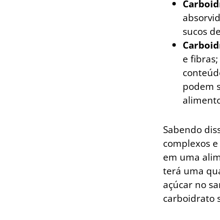
Carboid
absorvid
sucos de
Carboid
e fibras
conteúdo
podem s
alimento
Sabendo diss
complexos e 
em uma alim
terá uma qua
açúcar no sa
carboidrato 